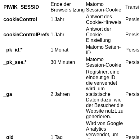
Ende der
Matomo
PIWIK_SESSID
Transi
Browsersitzung
Session-Cookie
Antwort des
cookieControl
1 Jahr
Persis
Cookie-Hinweis
Antwort der
cookieControlPrefs
1 Jahr
Cookie-
Persis
Einstellung
Matomo Seiten-
_pk_id.*
1 Monat
Persis
ID
Matomo
_pk_ses.*
30 Minuten
Persis
Session-Cookie
Registriert eine
eindeutige ID,
die verwendet
wird, um
_ga
2 Jahren
statistische
Persis
Daten dazu, wie
der Besucher die
Website nutzt, zu
generieren.
Wird von Google
Analytics
verwendet, um
_gid
1 Tag
Persis